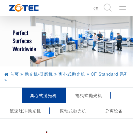
cn
展
开
CN
导
EN
航
DE
首页
抛光机/研磨机
离心式抛光机
CF Standard 系列
离心式抛光机
拖曳式抛光机
流速脉冲抛光机
振动式抛光机
分离设备