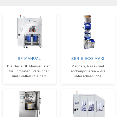
SF MANUAL
SERIE ECO MAXI
Die Serie SF Manuell steht
Magnet-, Nass- und
für Entgraten, Verrunden
Trockenpolieren – drei
und Glätten in einem
unterschiedliche
Arbeitsgang, in kürzester
Bearbeitungsarten in nur
Zeit und ohne Verletzung
einer Maschine vereint.
der Werkstückkonturen.