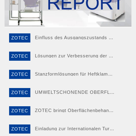
Einfluss des Ausgangszustands von Zahnrädern auf die Auswahl des Bearbeitungsprozesses
ZOTEC
Lösungen zur Verbesserung der Lebensdauer von Verzahnungswerkzeugen
ZOTEC
Stanzformlösungen für Heftklammerhalter
ZOTEC
UMWELTSCHONENDE OBERFLÄCHENOPTIMIERUNG FÜR E-LKW-ANTRIEBSWELLEN
ZOTEC
ZOTEC bringt Oberflächenbehandlungslösungen für die Luft- und Raumfahrt zur Turbinetech 2023
ZOTEC
Einladung zur Internationalen Turbinenkonferenz ZOTEC2023
ZOTEC