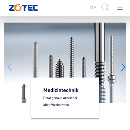
DE
展
开
CN
导
EN
航
DE