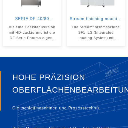
SERIE DF-40/80
Stream finishing machine
PHARMA
SF 1 ILS
Als eine Edelstahlversion
Die Streamfinishmaschine
mit HD-Lackierung ist die
SF1 ILS (Integrated
DF-Serie Pharma eigens
Loading System) mit
für die
Kettenlader ist exakt auf
Oberflächenbearbeitung in
die Bedürfnisse der
der Pharma- und
Werkzeugindustrie
Lebensmittelindustrie und
zugeschnitten und
nach deren Richtlinien
ermöglicht die präzise
entwickelt worden.
Präparation von
HOHE PRÄZISION
Schneidkanten - perfekt für
kleine Losgrößen und
häufig wechselnde Serien.
OBERFLÄCHENBEARBEITU
Gleitschleifmaschinen und Prozesstechnik