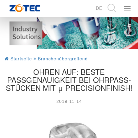
DE
展
开
CN
导
EN
航
DE
Startseite
Branchenübergreifend
OHREN AUF: BESTE
PASSGENAUIGKEIT BEI OHRPASS-
STÜCKEN MIT μ PRECISIONFINISH!
2019-11-14