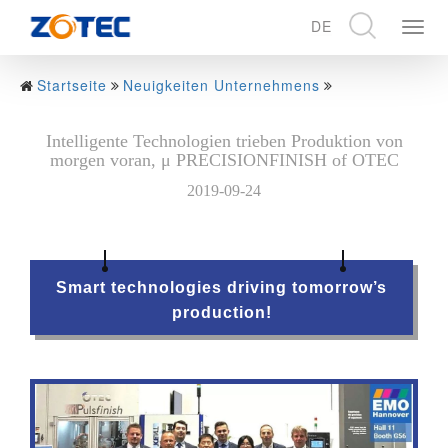
DE
展
开
CN
导
EN
Startseite
Neuigkeiten Unternehmens
航
DE
Intelligente Technologien trieben Produktion von
morgen voran, μ PRECISIONFINISH of OTEC
2019-09-24
Smart technologies driving tomorrow’s
production!